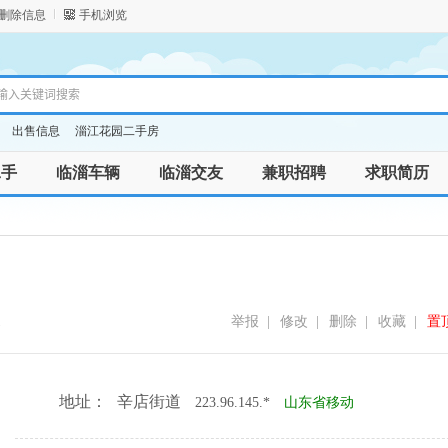
/删除信息
手机浏览
出售信息
淄江花园二手房
二手
临淄车辆
临淄交友
兼职招聘
求职简历
1
举报
|
修改
|
删除
|
收藏
|
置
地址：
辛店街道
223.96.145.*
山东省移动