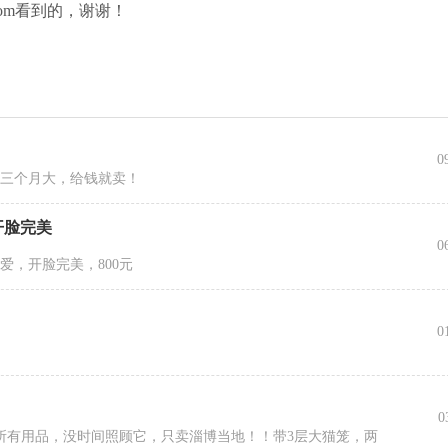
r.com看到的，谢谢！
0
，三个月大，给钱就卖！
开脸完美
0
爱，开脸完美，800元
0
0
所有用品，没时间照顾它，只卖淄博当地！！带3层大猫笼，两