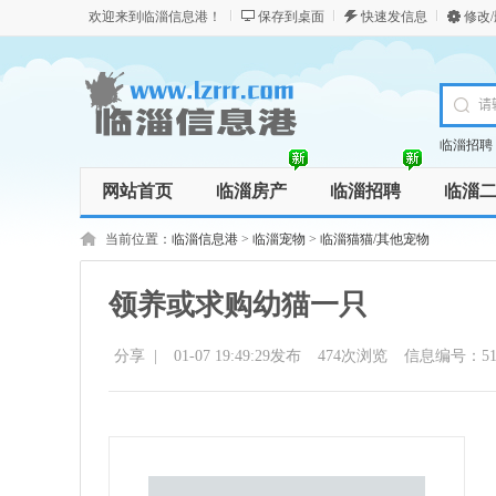
欢迎来到临淄信息港！
保存到桌面
快速发信息
修改
临淄招聘
网站首页
临淄房产
临淄招聘
临淄
商务服务
资讯
商品
当前位置：
临淄信息港
>
临淄宠物
>
临淄猫猫/其他宠物
领养或求购幼猫一只
分享
|
01-07 19:49:29发布
474
次浏览
信息编号：5