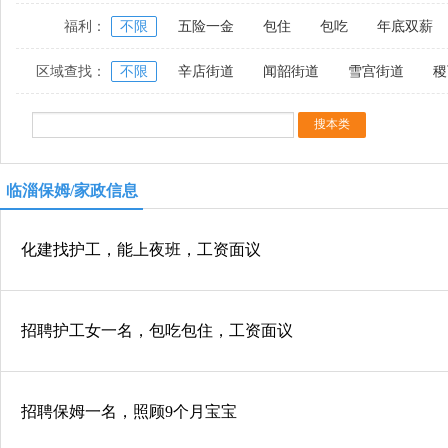
福利：
不限
五险一金
包住
包吃
年底双薪
区域查找：
不限
辛店街道
闻韶街道
雪宫街道
稷
临淄保姆/家政信息
化建找护工，能上夜班，工资面议
招聘护工女一名，包吃包住，工资面议
招聘保姆一名，照顾9个月宝宝