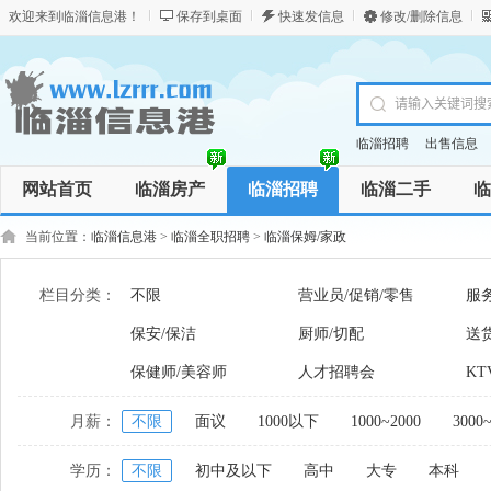
欢迎来到临淄信息港！
保存到桌面
快速发信息
修改/删除信息
临淄招聘
出售信息
网站首页
临淄房产
临淄招聘
临淄二手
临
商务服务
资讯
商品
当前位置：
临淄信息港
>
临淄全职招聘
>
临淄保姆/家政
栏目分类：
不限
营业员/促销/零售
服
保安/保洁
厨师/切配
送货
保健师/美容师
人才招聘会
KT
月薪：
不限
面议
1000以下
1000~2000
3000
学历：
不限
初中及以下
高中
大专
本科