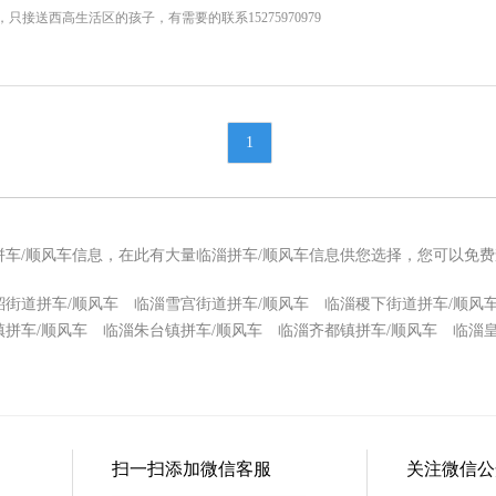
接送西高生活区的孩子，有需要的联系15275970979
1
拼车/顺风车信息，在此有大量临淄拼车/顺风车信息供您选择，您可以免费
韶街道拼车/顺风车
临淄雪宫街道拼车/顺风车
临淄稷下街道拼车/顺风
镇拼车/顺风车
临淄朱台镇拼车/顺风车
临淄齐都镇拼车/顺风车
临淄
扫一扫添加微信客服
关注微信公