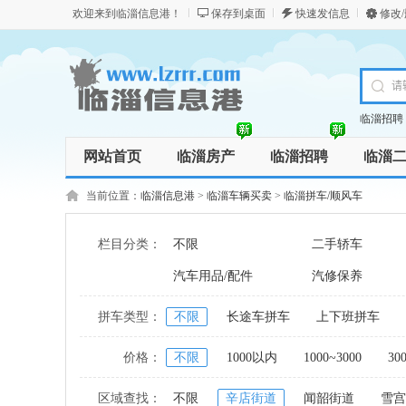
欢迎来到临淄信息港！
保存到桌面
快速发信息
修改
临淄招聘
网站首页
临淄房产
临淄招聘
临淄
商务服务
资讯
商品
当前位置：
临淄信息港
>
临淄车辆买卖
>
临淄拼车/顺风车
栏目分类：
不限
二手轿车
汽车用品/配件
汽修保养
拼车类型：
不限
长途车拼车
上下班拼车
价格：
不限
1000以内
1000~3000
30
区域查找：
不限
辛店街道
闻韶街道
雪宫