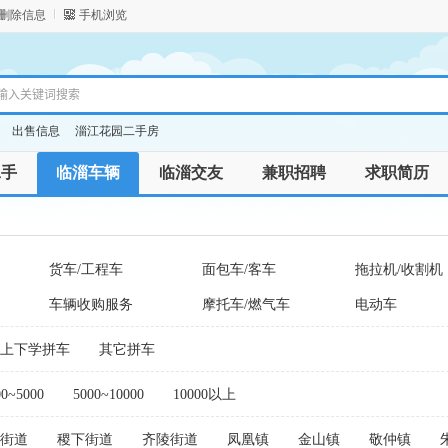
/删除信息
手机浏览
出售信息
淄江花园二手房
二手
临淄车辆
临淄交友
兼职招聘
求职简历
货车/工程车
面包车/客车
拖拉机/收割机
车辆收购服务
摩托车/燃气车
电动车
上下学拼车
其它拼车
00~5000
5000~10000
10000以上
街道
稷下街道
齐陵街道
凤凰镇
金山镇
敬仲镇