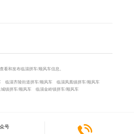
查看和发布临淄拼车/顺风车信息。
车
临淄齐陵街道拼车/顺风车
临淄凤凰镇拼车/顺风车
皇城镇拼车/顺风车
临淄金岭镇拼车/顺风车
众号