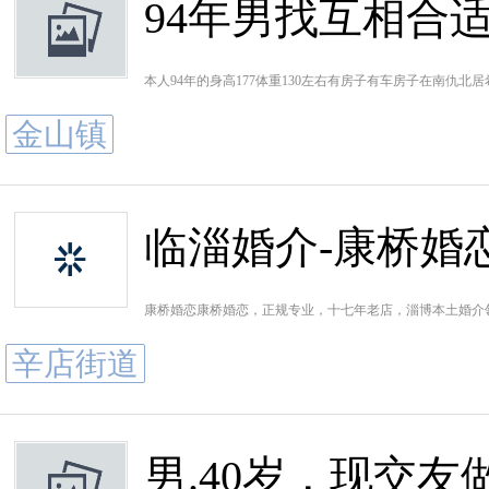
94年男找互相合
本人94年的身高177体重130左右有房子有车房子在南仇北居
金山镇
临淄婚介-康桥婚
康桥婚恋康桥婚恋，正规专业，十七年老店，淄博本土婚介
辛店街道
男.40岁，现交友