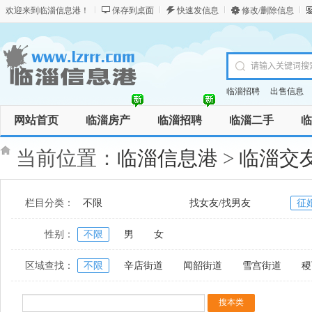
欢迎来到临淄信息港！
保存到桌面
快速发信息
修改/删除信息
临淄招聘
出售信息
网站首页
临淄房产
临淄招聘
临淄二手
临
商务服务
资讯
商品
当前位置：
临淄信息港
>
临淄交
栏目分类：
不限
找女友/找男友
征
性别：
不限
男
女
区域查找：
不限
辛店街道
闻韶街道
雪宫街道
稷