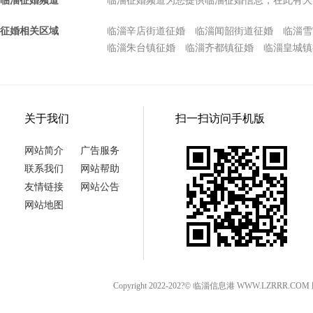
临淄征婚频道
临淄征婚频道为您提供临淄征婚信息，在此有大
征婚相关区域
临淄辛店街道征婚
临淄闻韶街道征婚
临淄雪
临淄朱台镇征婚
临淄齐都镇征婚
临淄皇城镇
关于我们
扫一扫访问手机版
网站简介
广告服务
联系我们
网站帮助
友情链接
网站公告
网站地图
Copyright 2022-202?© 临淄信息港 WWW.LZRRR.CO