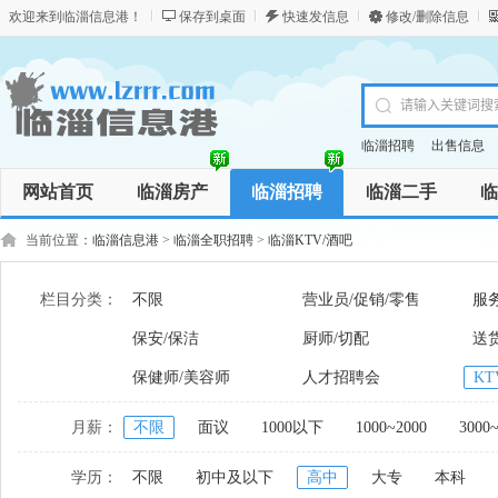
欢迎来到临淄信息港！
保存到桌面
快速发信息
修改/删除信息
临淄招聘
出售信息
网站首页
临淄房产
临淄招聘
临淄二手
临
商务服务
资讯
商品
当前位置：
临淄信息港
>
临淄全职招聘
>
临淄KTV/酒吧
栏目分类：
不限
营业员/促销/零售
服
保安/保洁
厨师/切配
送货
保健师/美容师
人才招聘会
KT
月薪：
不限
面议
1000以下
1000~2000
3000
学历：
不限
初中及以下
高中
大专
本科