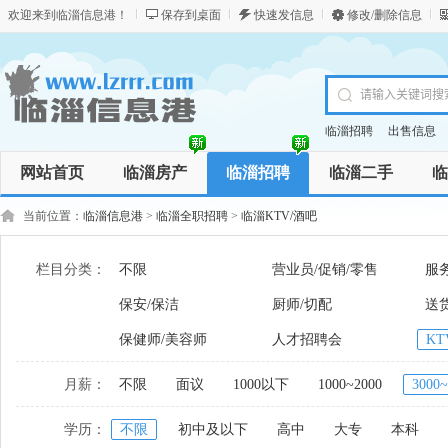
欢迎来到临淄信息港！
保存到桌面
快速发信息
修改/删除信息
临淄招聘
出售信息
网站首页
临淄房产
临淄招聘
临淄二手
临
商务服务
资讯
商品
当前位置：
临淄信息港
>
临淄全职招聘
>
临淄KTV/酒吧
栏目分类：
不限
营业员/促销/零售
服
保安/保洁
厨师/切配
送货
保健师/美容师
人才招聘会
KT
月薪：
不限
面议
1000以下
1000~2000
3000~
学历：
不限
初中及以下
高中
大专
本科