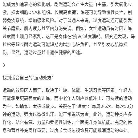
能成为加速衰老的催化剂。
剧烈运动会产生大量自由基，引发氧化应
激，损害细胞DNA和组织。
长期高负荷训练还可能导致慢性炎症，削
弱免疫系统，增加感染风险。
对于普通人来说，过度运动还可能引发
关节磨损、肌肉疲劳甚至内分泌失调。
例如，女性运动员有时因训练
过度而出现月经紊乱，这正是身体在“抗议”过度消耗。
研究还发现，马
拉松等超长耐力运动可能短期内增加心脏负担，甚至引发心肌微损
伤。
显然，运动过量并非通往健康的坦途。
3
找到适合自己的“运动处方
”
运
动的效果因人而异，取决于年龄、体能、生活习惯等因素。
年轻人
可能承受更高强度的训练，而中老年人则应以低冲击、可持续的运动
为主，如瑜伽、太极或散步。
关键在于“适度”：
每周3-5次、每次30分
钟的运动，强度以微微出汗、能正常说话为宜。
此外，运动种类应多
样化，结合有氧、力量和柔韧性训练，全面提升身体机能。
充足的休
息和营养补充同样重要，过度节食或忽视恢复可能抵消运动的益处。