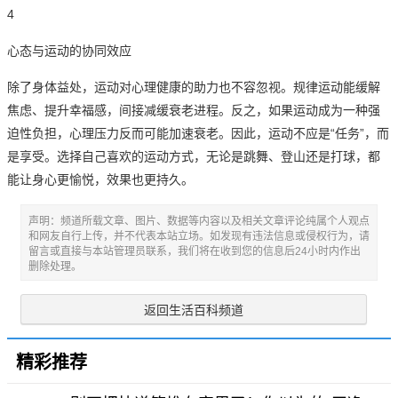
4
心
态与运动的协同效应
除了身体益处，运动对心理健康的助力也不容忽视。
规律运动能缓解
焦虑、提升幸福感，间接减缓衰老进程。
反之，如果运动成为一种强
迫性负担，心理压力反而可能加速衰老。
因此，运动不应是“任务”，而
是享受。
选择自己喜欢的运动方式，无论是跳舞、登山还是打球，都
能让身心更愉悦，效果也更持久。
声明：频道所载文章、图片、数据等内容以及相关文章评论纯属个人观点
和网友自行上传，并不代表本站立场。如发现有违法信息或侵权行为，请
留言或直接与本站管理员联系，我们将在收到您的信息后24小时内作出
删除处理。
返回生活百科频道
精彩推荐