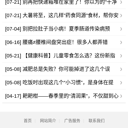
[07-21]
别再把快递箱堆在家里了！你以为的"干净
纸壳"，可能是甲醛的隐形快递员
[07-21]
大暑将至，这几样"药食同源"食材，帮你安
稳度过一年中最热的日子
[07-04]
别把拉肚子当小病！夏季肠道传染病预
防，一文说清！
[06-16]
腰痛≠腰椎间盘突出症！很多人都弄错
了……
[05-21]
【健康科普】儿童零食怎么选？这份新指
南请收好！
[05-08]
减肥总是失败？你可能掉进了这几个误
区。
[05-08]
吃饭时出现这几个“小习惯”，是身体在提
醒：衰老已至，但别忽视更危险的信号。
[04-17]
耙耙柑——春季里的“清润果”，不仅甜到心
坎，还是身体的“保护神”
首页
|
网站简介
|
广告服务
|
联系我们