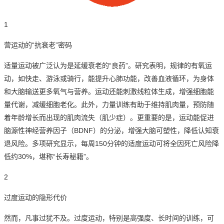
1
营
运动的“抗衰老”密码
适
量运动被广泛认为是延缓衰老的“良药”。
研究表明，规律的有氧运
动，如快走、游泳或骑行，能提升心肺功能，改善血液循环，为身体
和大脑输送更多氧气与营养。
运动还能刺激线粒体生成，增强细胞能
量代谢，减缓细胞老化。
此外，力量训练有助于维持肌肉量，预防随
着年龄增长而出现的肌肉流失（肌少症）。
更重要的是，运动能促进
脑源性神经营养因子（BDNF）的分泌，增强大脑可塑性，降低认知衰
退风险。
多项研究显示，每周150分钟的适度运动可将全因死亡风险降
低约30%，堪称“长寿秘籍”。
2
过度运动的隐形代价
然而，凡事过犹不及。
过度运动，特别是高强度、长时间的训练，可